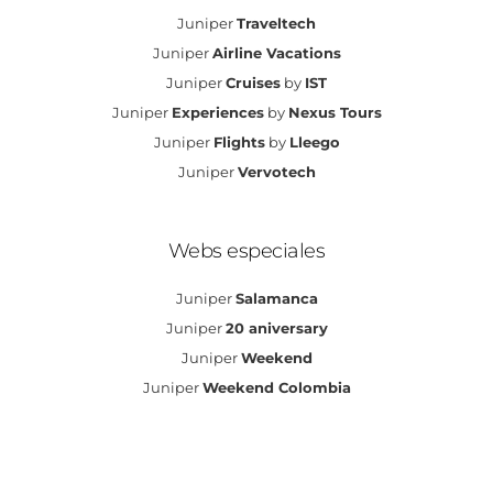
Juniper
Traveltech
Juniper
Airline Vacations
Juniper
Cruises
by
IST
Juniper
Experiences
by
Nexus Tours
Juniper
Flights
by
Lleego
Juniper
Vervotech
Webs especiales
Juniper
Salamanca
Juniper
20 aniversary
Juniper
Weekend
Juniper
Weekend Colombia