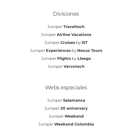
Divisiones
Juniper
Traveltech
Juniper
Airline Vacations
Juniper
Cruises
by
IST
Juniper
Experiences
by
Nexus Tours
Juniper
Flights
by
Lleego
Juniper
Vervotech
Webs especiales
Juniper
Salamanca
Juniper
20 aniversary
Juniper
Weekend
Juniper
Weekend Colombia