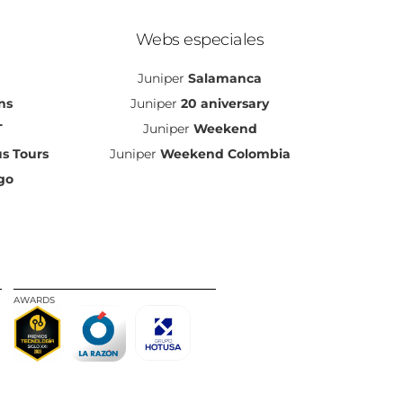
Webs especiales
Juniper
Salamanca
ns
Juniper
20 aniversary
T
Juniper
Weekend
s Tours
Juniper
Weekend Colombia
go
AWARDS