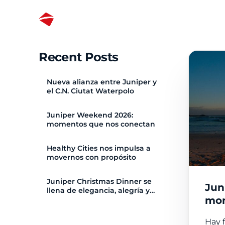
Sobre 
Recent Posts
La car
Nueva alianza entre Juniper y
el C.N. Ciutat Waterpolo
Misión
Nuestr
Juniper Weekend 2026:
momentos que nos conectan
#Junip
Healthy Cities nos impulsa a
movernos con propósito
Juniper Christmas Dinner se
Jun
llena de elegancia, alegría y
mom
diversión
Hay 