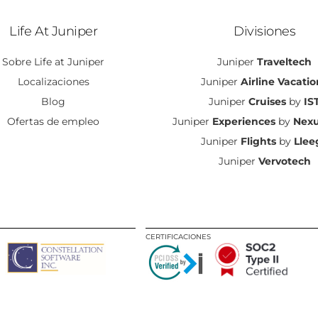
Life At Juniper
Divisiones
Sobre Life at Juniper
Juniper
Traveltech
Localizaciones
Juniper
Airline Vacatio
Blog
Juniper
Cruises
by
IS
Ofertas de empleo
Juniper
Experiences
by
Nexu
Juniper
Flights
by
Llee
Juniper
Vervotech
CERTIFICACIONES