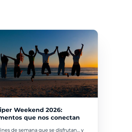
Life at Juniper
Ubicaciones
Blog
a humana
 y Valores
a tecnología
erFreeTime
iper Weekend 2026:
entos que nos conectan
fines de semana que se disfrutan… y