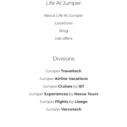
Life At Juniper
About Life At Juniper
Locations
Blog
Job offers
Divisions
Juniper
Traveltech
Juniper
Airline Vacations
Juniper
Cruises
by
IST
Juniper
Experiences
by
Nexus Tours
Juniper
Flights
by
Lleego
Juniper
Vervotech